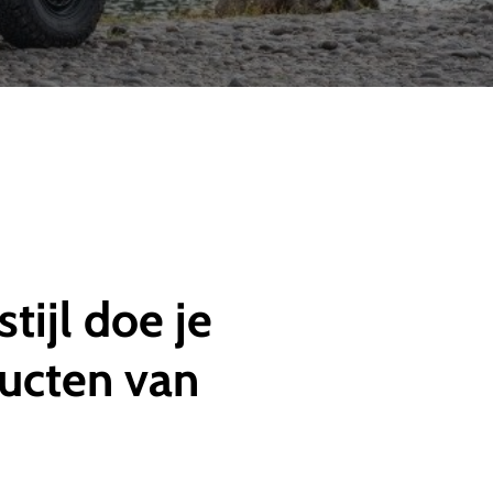
stijl
doe
je
ucten
van
!