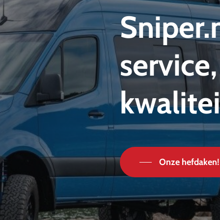
Sniper.
service,
kwalitei
Onze hefdaken!