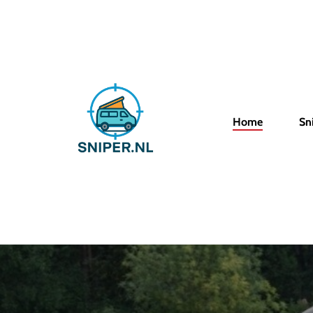
Skip
to
main
content
Home
Sn