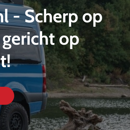
nl
-
Scherp
op
gericht
op
t!