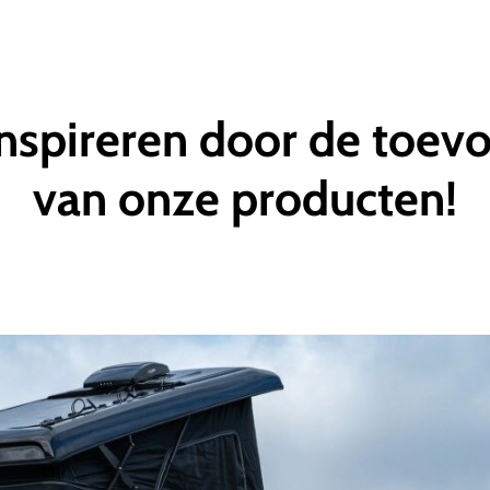
inspireren
door
de
toev
van
onze
producten!