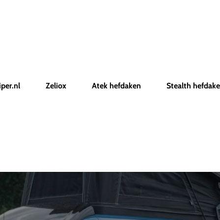
iper.nl
Zeliox
Atek hefdaken
Stealth hefdak